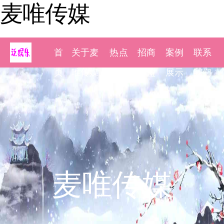
麦唯传媒
首
关于麦
热点
招商
案例
联系
页
唯传媒
新闻
加盟
展示
我们
麦唯传媒