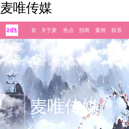
麦唯传媒
首
关于麦
热点
招商
案例
联系
页
唯传媒
新闻
加盟
展示
我们
麦唯传媒